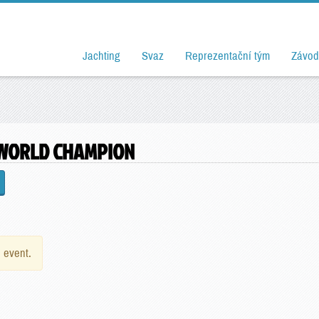
Jachting
Svaz
Reprezentační tým
Závod
 WORLD CHAMPION
e event.