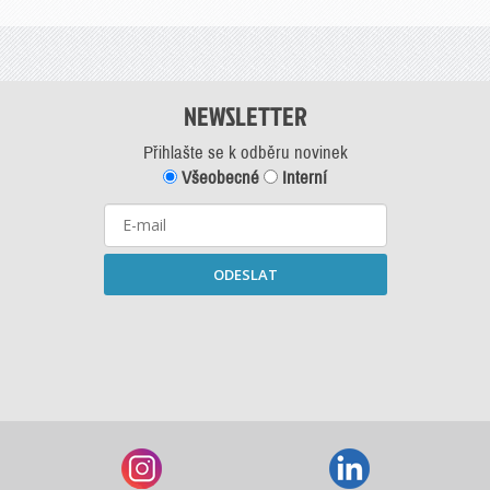
NEWSLETTER
Přihlašte se k odběru novinek
Všeobecné
Interní
ODESLAT
Starší newslettery ke stažení