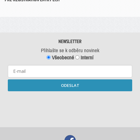
NEWSLETTER
Přihlašte se k odběru novinek
Všeobecné
Interní
ODESLAT
Starší newslettery ke stažení