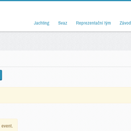
Jachting
Svaz
Reprezentační tým
Závod
e event.