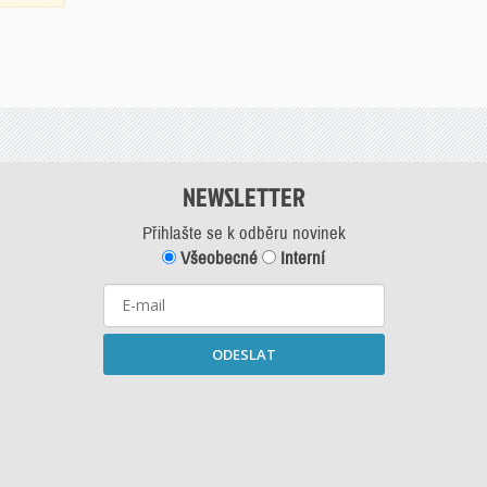
NEWSLETTER
Přihlašte se k odběru novinek
Všeobecné
Interní
ODESLAT
Starší newslettery ke stažení