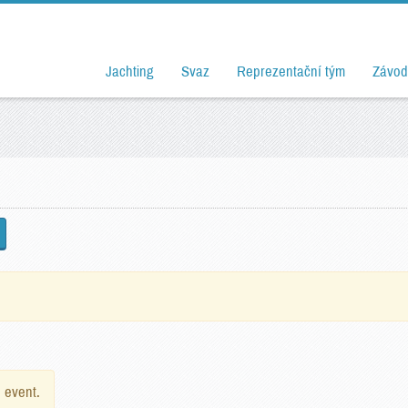
Jachting
Svaz
Reprezentační tým
Závod
e event.