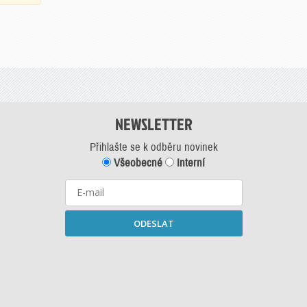
NEWSLETTER
Přihlašte se k odběru novinek
Všeobecné
Interní
ODESLAT
Starší newslettery ke stažení