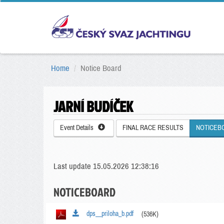
Home
Notice Board
JARNÍ BUDÍČEK
Event Details
FINAL RACE RESULTS
NOTICEB
Last update 15.05.2026 12:38:16
NOTICEBOARD
dps__priloha_b.pdf
(536K)