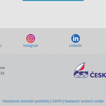
Starší newslettery ke stažení
J
Instagram
LinkedIn
vnov
733
Všeobecné obchodní podmínky
|
GDPR
|
Nastavení souborů cookie