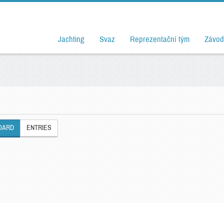
Jachting
Svaz
Reprezentační tým
Závod
OARD
ENTRIES