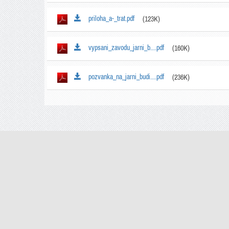
priloha_a-_trat.pdf
(123K)
vypsani_zavodu_jarni_b....pdf
(160K)
pozvanka_na_jarni_budi....pdf
(236K)