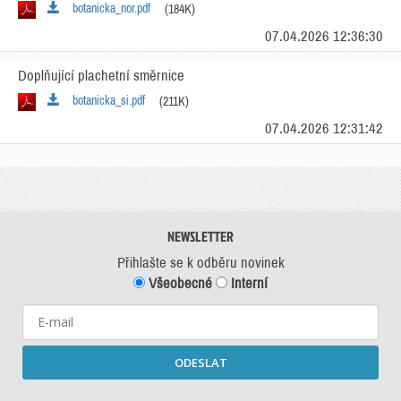
botanicka_nor.pdf
(184K)
07.04.2026 12:36:30
Doplňující plachetní směrnice
botanicka_si.pdf
(211K)
07.04.2026 12:31:42
NEWSLETTER
Přihlašte se k odběru novinek
Všeobecné
Interní
ODESLAT