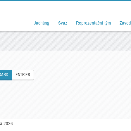
Jachting
Svaz
Reprezentační tým
Závod
OARD
ENTRIES
ga 2026