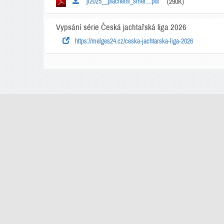
jl2025__plachetni_smer....pdf
(290K)
Vypsání série Česká jachtařská liga 2026
https://melges24.cz/ceska-jachtarska-liga-2026