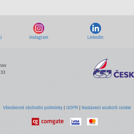
Starší newslettery ke stažení
J
Instagram
LinkedIn
vnov
733
Všeobecné obchodní podmínky
|
GDPR
|
Nastavení souborů cookie