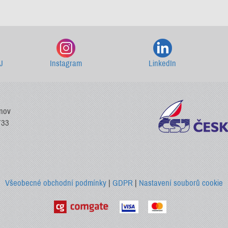
Starší newslettery ke stažení
J
Instagram
LinkedIn
vnov
733
Všeobecné obchodní podmínky
|
GDPR
|
Nastavení souborů cookie