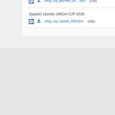
uniqa_cup_plachetni_sm....docx
(37K)
Vypsání závodu UNIQA CUP 2026
uniqa_cup_vypsani_2026.docx
(31K)