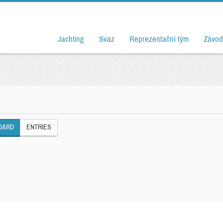
Jachting
Svaz
Reprezentační tým
Závod
OARD
ENTRIES