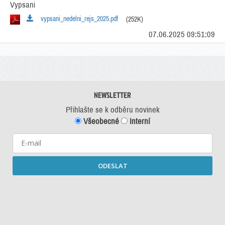
Vypsani
vypsani_nedelni_rejs_2025.pdf
(252K)
07.06.2025 09:51:09
NEWSLETTER
Přihlašte se k odběru novinek
Všeobecné
Interní
ODESLAT
Starší newslettery ke stažení