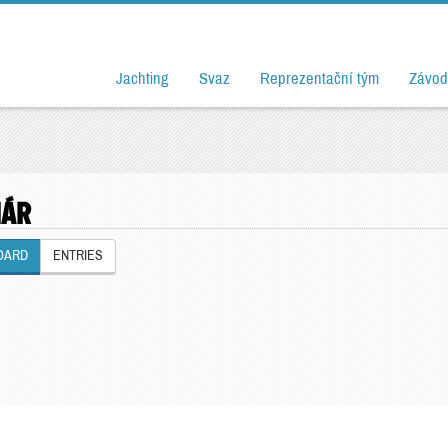
Jachting
Svaz
Reprezentační tým
Závod
HÁR
OARD
ENTRIES