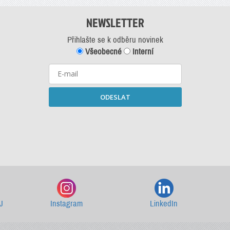
NEWSLETTER
Přihlašte se k odběru novinek
Všeobecné
Interní
ODESLAT
Starší newslettery ke stažení
J
Instagram
LinkedIn