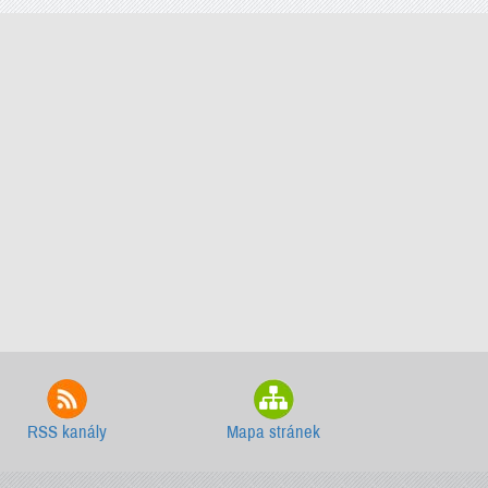
RSS kanály
Mapa stránek