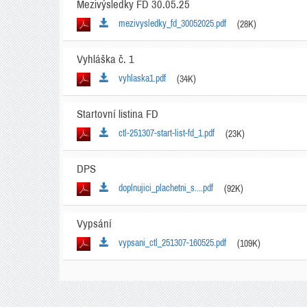
Mezivýsledky FD 30.05.25
mezivysledky_fd_30052025.pdf
(28K)
Vyhláška č. 1
vyhlaska1.pdf
(34K)
Startovní listina FD
ctl-251307-start-list-fd_1.pdf
(23K)
DPS
doplnujici_plachetni_s....pdf
(92K)
Vypsání
vypsani_ctl_251307-160525.pdf
(109K)