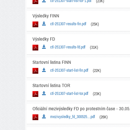
ctl-251307-start-list-tor-1.pdf
(23K)
Výsledky FINN
ctl-251307-results-fin.pdf
(25K)
Výsledky FD
ctl-251307-results-fd.pdf
(31K)
Startovní listina FINN
ctl-251307-start-list-fin.pdf
(22K)
Startovní listina TOR
ctl-251307-start-list-tor.pdf
(23K)
Oficiální mezivýsledky FD po protestním čase - 30.0
mezivysledky_fd_300525....pdf
(26K)