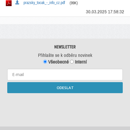
prazsky_tocak_-_info_cz.pdf
(99K)
30.03.2025 17:58:32
NEWSLETTER
Přihlašte se k odběru novinek
Všeobecné
Interní
ODESLAT
Starší newslettery ke stažení