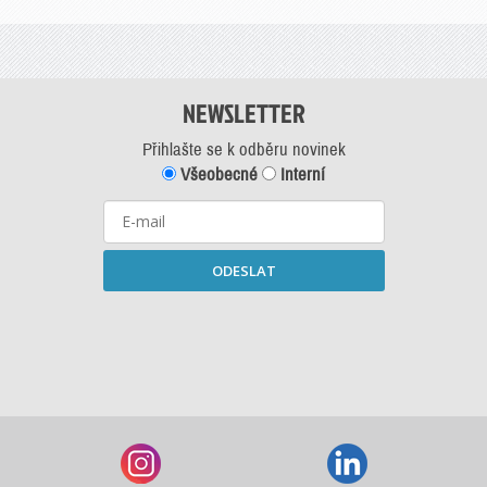
NEWSLETTER
Přihlašte se k odběru novinek
Všeobecné
Interní
ODESLAT
Starší newslettery ke stažení