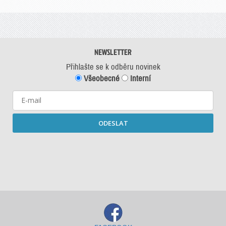
NEWSLETTER
Přihlašte se k odběru novinek
Všeobecné
Interní
ODESLAT
Starší newslettery ke stažení