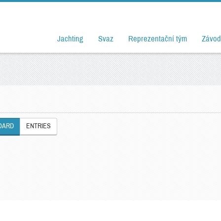
Jachting
Svaz
Reprezentační tým
Závod
OARD
ENTRIES