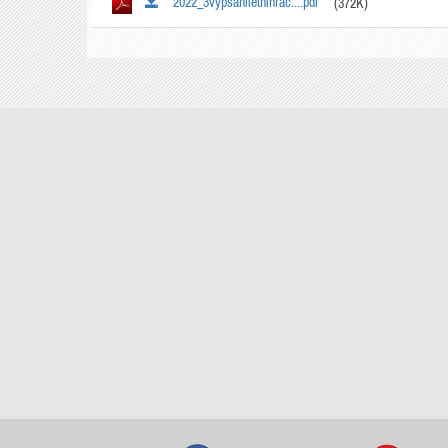
2022_3vypsaniletnihrac....pdf
(372K)