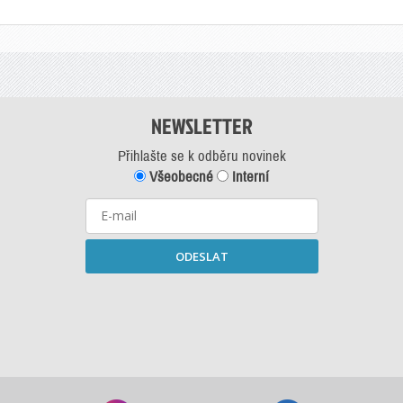
NEWSLETTER
Přihlašte se k odběru novinek
Všeobecné
Interní
ODESLAT
Starší newslettery ke stažení