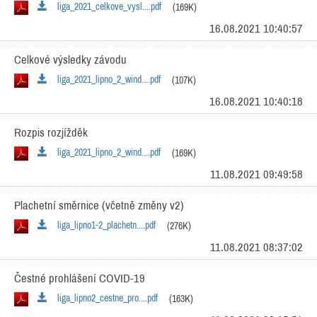
liga_2021_celkove_vysl....pdf
(169K)
16.08.2021 10:40:57
Celkové výsledky závodu
liga_2021_lipno_2_wind....pdf
(107K)
16.08.2021 10:40:18
Rozpis rozjížděk
liga_2021_lipno_2_wind....pdf
(169K)
11.08.2021 09:49:58
Plachetní směrnice (včetně změny v2)
liga_lipno1-2_plachetn....pdf
(276K)
11.08.2021 08:37:02
Čestné prohlášení COVID-19
liga_lipno2_cestne_pro....pdf
(163K)