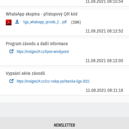
11.08.2021 08:15:54
WhatsApp skupina - přístupový QR kód
liga_whatsapp_qrcode_2....pdf
(158K)
11.08.2021 08:12:52
Program závodu a dalčí informace
https://melges24.cz/lipno-windypoint
11.08.2021 08:12:00
Vypsání série závodů
https://melges24.cz/icz-rodop-jachtarska-liga-2021
11.08.2021 08:11:18
NEWSLETTER