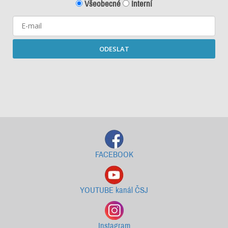
Všeobecné
Interní
ODESLAT
Starší newslettery ke stažení
FACEBOOK
YOUTUBE kanál ČSJ
Instagram