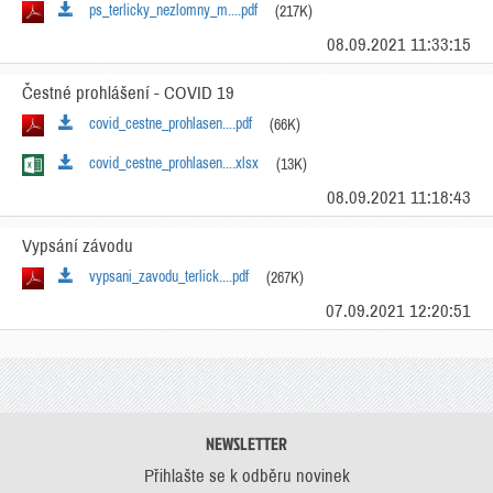
ps_terlicky_nezlomny_m....pdf
(217K)
08.09.2021 11:33:15
Čestné prohlášení - COVID 19
covid_cestne_prohlasen....pdf
(66K)
covid_cestne_prohlasen....xlsx
(13K)
08.09.2021 11:18:43
Vypsání závodu
vypsani_zavodu_terlick....pdf
(267K)
07.09.2021 12:20:51
NEWSLETTER
Přihlašte se k odběru novinek