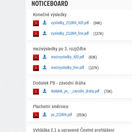
NOTICEBOARD
Konečné výsledky
vysledky_211804_420.pdf
(94K)
vysledky_211804_finn.pdf
(127K)
mezivýsledky po 3. rozjížďce
mezivysledky_420.pdf
(83K)
mezivysledky_finn.pdf
(107K)
Dodatek PS - závodní dráha
dodatek_ps_-_zavodni_draha.pdf
(75K)
Plachetní směrnice
ps_211804.pdf
(253K)
Vyhláška č.1 a upravené Čestné prohlášení