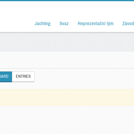
Jachting
Svaz
Reprezentační tým
Závod
OARD
ENTRIES