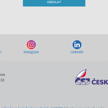
ODESLAT
Starší newslettery ke stažení
J
Instagram
LinkedIn
vnov
733