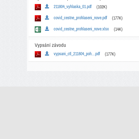
211804_vyhlaska_01.pdf
(102K)
covid_cestne_prohlaseni_nove.pdf
(177K)
covid_cestne_prohlaseni_nove.xlsx
(14K)
Vypsání závodu
vypsani_ctl_211804_poh....pdf
(177K)