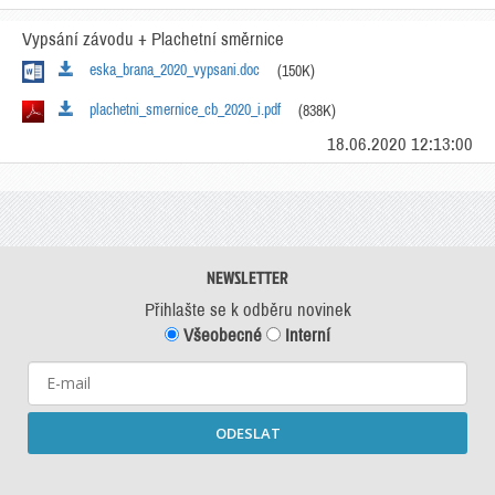
Vypsání závodu + Plachetní směrnice
eska_brana_2020_vypsani.doc
(150K)
plachetni_smernice_cb_2020_i.pdf
(838K)
18.06.2020 12:13:00
NEWSLETTER
Přihlašte se k odběru novinek
Všeobecné
Interní
ODESLAT