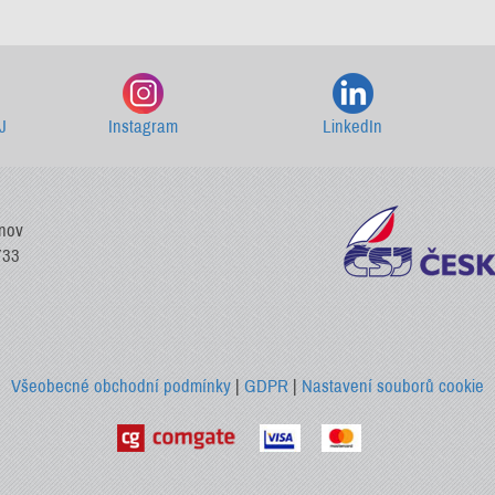
Starší newslettery ke stažení
J
Instagram
LinkedIn
vnov
733
Všeobecné obchodní podmínky
|
GDPR
|
Nastavení souborů cookie