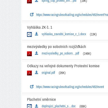
spring_cup_protest_tim....pdf
(19K)
https://www.racingrulesofsailing.org/schedules/482/event?
Vyhláška ZK č. 1
vyhlaska_zavodni_komise_c_1.docx
(13K)
mezivýsledky po sobotních rozjížďkách
mezivysledky_po_soborn....pdf
(146K)
Odkazy na veřejné dokumenty Protestní komise
original.pdf
(26K)
https://www.racingrulesofsailing.org/schedules/482/event
Plachetní směrnice
doplnujici_plachetni_s....doc
(68K)