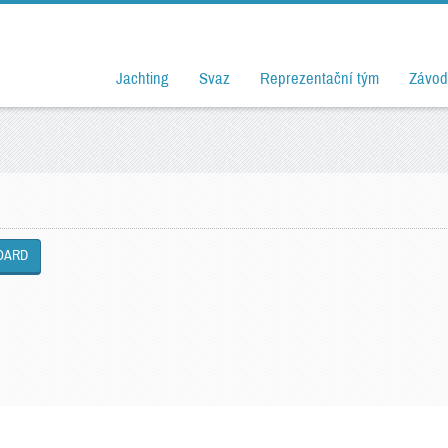
Jachting
Svaz
Reprezentační tým
Závod
OARD