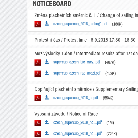
NOTICEBOARD
Změna plachetních směrnic č. 1 / Change of sailing in
czech_supercup_2018_sichng1.pdf
(166K)
Protestní čas / Protest time - 8.9.2018 17:30 - 18:30
Mezivýsledky 1.den / Intermediate results after 1st d
supercup_czech_bic_mezi.pdf
(487K)
supercup_czech_rac_mezi.pdf
(432K)
Doplňující plachetní směrnice / Supplementary Sailing
czech_supercup_2018_si.pdf
(554K)
Vypsání závodu / Notice of Race
czech_supercup_2018_no....pdf
(1M)
czech_supercup_2018_no....pdf
(726K)