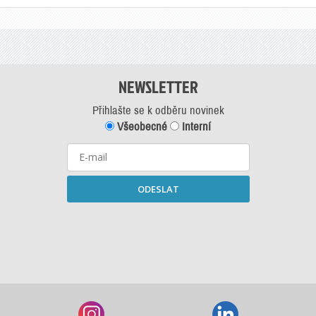
NEWSLETTER
Přihlašte se k odběru novinek
Všeobecné
Interní
ODESLAT
Starší newslettery ke stažení