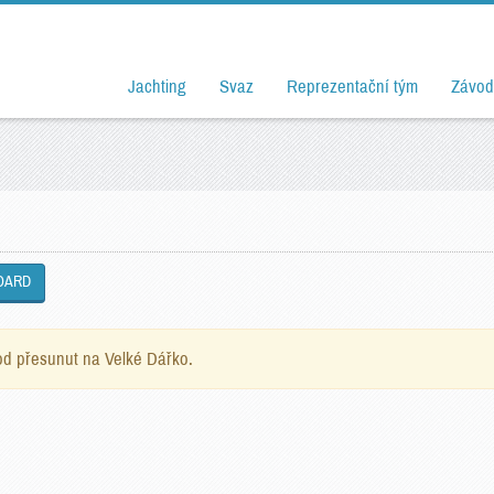
Jachting
Svaz
Reprezentační tým
Závod
OARD
d přesunut na Velké Dářko.