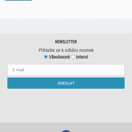
NEWSLETTER
Přihlašte se k odběru novinek
Všeobecné
Interní
ODESLAT
Starší newslettery ke stažení