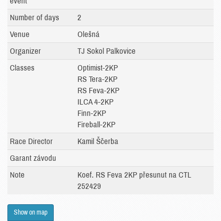
event
Number of days
2
Venue
Olešná
Organizer
TJ Sokol Palkovice
Classes
Optimist-2KP
RS Tera-2KP
RS Feva-2KP
ILCA 4-2KP
Finn-2KP
Fireball-2KP
Race Director
Kamil Ščerba
Garant závodu
Note
Koef. RS Feva 2KP přesunut na CTL
252429
Show on map