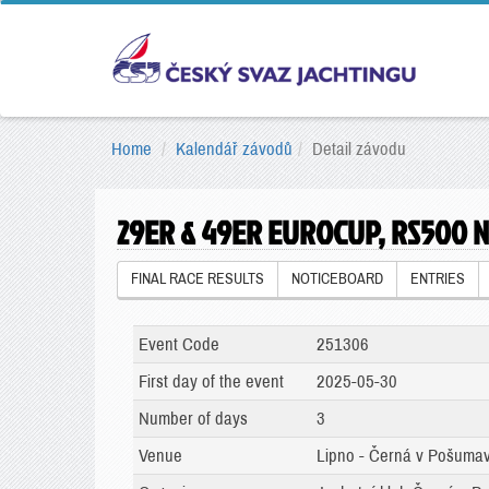
Home
Kalendář závodů
Detail závodu
29ER & 49ER EUROCUP, RS500 
FINAL RACE RESULTS
NOTICEBOARD
ENTRIES
Event Code
251306
First day of the event
2025-05-30
Number of days
3
Venue
Lipno - Černá v Pošumav