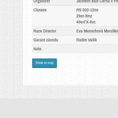
Organizer
Jachetní klub Černá v Po
Classes
RS 500-12mr
29er-8mz
49erFX-8vc
Race Director
Eva Manochová Marušk
Garant závodu
Radim Vašík
Note
Show on map