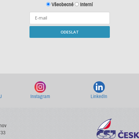
Všeobecné
Interní
ODESLAT
Starší newslettery ke stažení
J
Instagram
LinkedIn
vnov
733