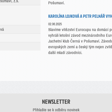
šumaví, z.s.
Pošumaví.
KAROLÍNA LOJKOVÁ A PETR PELNÁŘ VYH
02.06.2025
ová
Slavíme vítězství Eurocupu na domácí pů
vyhráli letošní závod mezinárodního Euroc
Jachetní klub Černá v Pošumaví. Závodu
evropských zemí a český tým nejen zvítěz
další mladí závodníci.
NEWSLETTER
Přihlašte se k odběru novinek