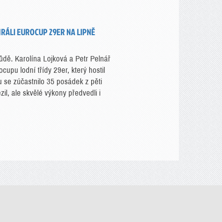
RÁLI EUROCUP 29ER NA LIPNĚ
dě. Karolína Lojková a Petr Pelnář
upu lodní třídy 29er, který hostil
 se zúčastnilo 35 posádek z pěti
il, ale skvělé výkony předvedli i