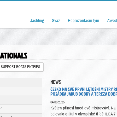
Jachting
Svaz
Reprezentační tým
Závod
NATIONALS
SUPPORT BOATS ENTRIES
NEWS
ČESKO MÁ SVÉ PRVNÍ LETOŠNÍ MISTRY RE
POSÁDKA JAKUB DOBRÝ A TEREZA DOBR
04.06.2025
Květen přinesl hned dvě mistrovství. Na
í
bojovalo o titul v olympijské třídě ILCA 