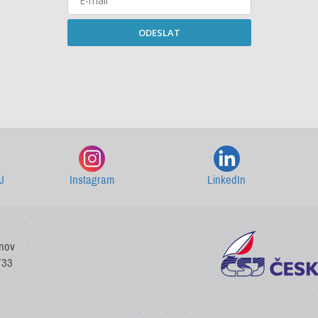
ODESLAT
Starší newslettery ke stažení
J
Instagram
LinkedIn
vnov
733