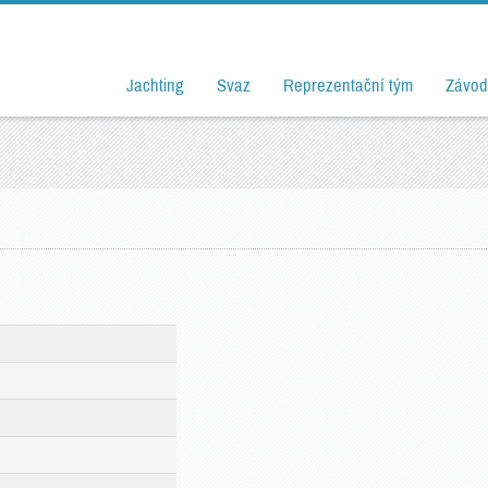
Jachting
Svaz
Reprezentační tým
Závod