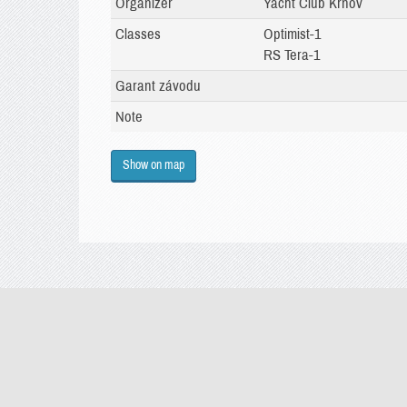
Organizer
Yacht Club Krnov
Classes
Optimist-1
RS Tera-1
Garant závodu
Note
Show on map