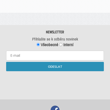
NEWSLETTER
Přihlašte se k odběru novinek
Všeobecné
Interní
ODESLAT
Starší newslettery ke stažení