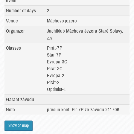
event
Number of days
2
Venue
Máchovo jezero
Organizer
Jachtklub Máchova Jezera Staré Splavy,
z.s.
Classes
Pirát-7P
Star-7P
Evropa-3C
Pirát-3C
Evropa-2
Pirát-2
Optimist-1
Garant závodu
Note
přesun koef. Pir-7P ze závodu 211706
Show on map