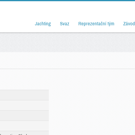
Jachting
Svaz
Reprezentační tým
Závod