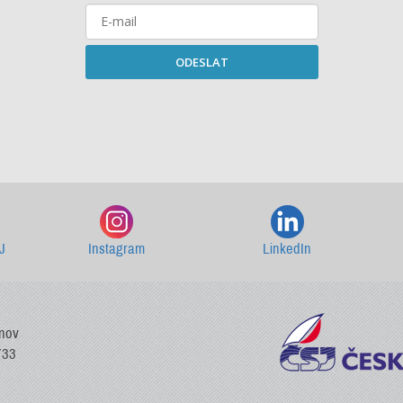
ODESLAT
Starší newslettery ke stažení
J
Instagram
LinkedIn
vnov
733