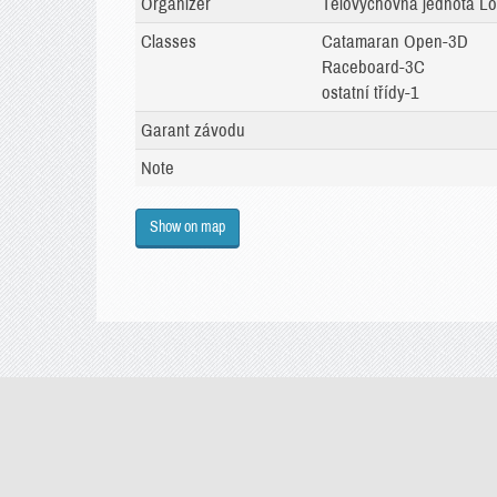
Organizer
Tělovýchovná jednota Lo
Classes
Catamaran Open-3D
Raceboard-3C
ostatní třídy-1
Garant závodu
Note
Show on map