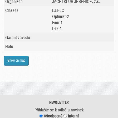
Organizer
JACHTKLUB JESENICE, z.s.
Classes
Las-3C
Optimist-2
Finn-1
L47-1
Garant závodu
Note
Show on map
NEWSLETTER
Přihlašte se k odběru novinek
Všeobecné
Interní