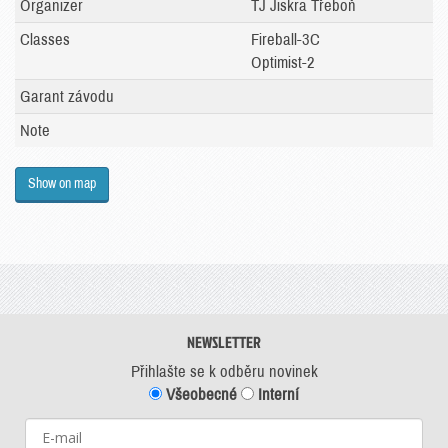
Organizer
TJ Jiskra Třeboň
Classes
Fireball-3C
Optimist-2
Garant závodu
Note
Show on map
NEWSLETTER
Přihlašte se k odběru novinek
Všeobecné
Interní