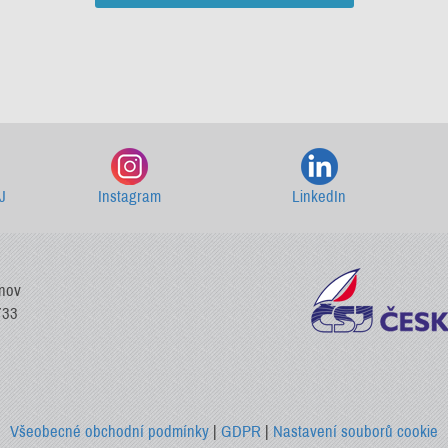
Starší newslettery ke stažení
J
Instagram
LinkedIn
vnov
733
Všeobecné obchodní podmínky
|
GDPR
|
Nastavení souborů cookie