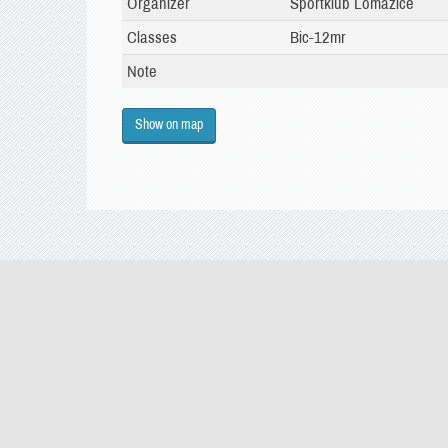
Organizer
Sportklub Lomazice
Classes
Bic-12mr
Note
Show on map