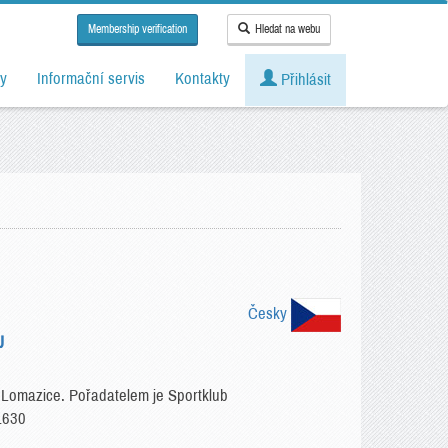
Membership verification
Hledat na webu
y
Informační servis
Kontakty
Přihlásit
Česky
U
 Lomazice. Pořadatelem je Sportklub
1630