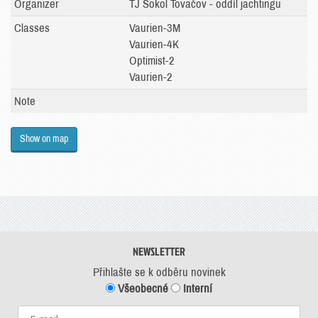
Organizer
TJ Sokol Tovačov - oddíl jachtingu
Classes
Vaurien-3M
Vaurien-4K
Optimist-2
Vaurien-2
Note
Show on map
NEWSLETTER
Přihlašte se k odběru novinek
Všeobecné
Interní