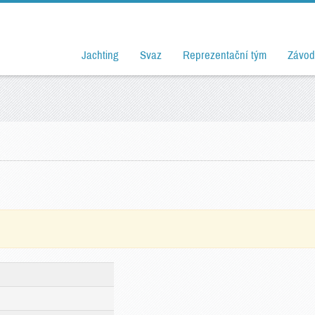
Jachting
Svaz
Reprezentační tým
Závod