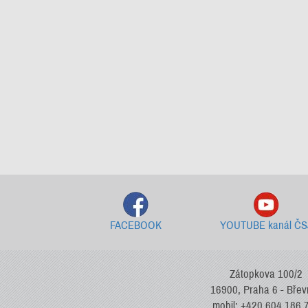
FACEBOOK
YOUTUBE kanál ČS
Zátopkova 100/2
16900, Praha 6 - Bře
mobil: +420 604 186 