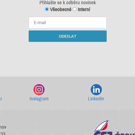
Přihlašte se k odběru novinek
Všeobecné
Interní
ODESLAT
Starší newslettery ke stažení
J
Instagram
LinkedIn
vnov
733