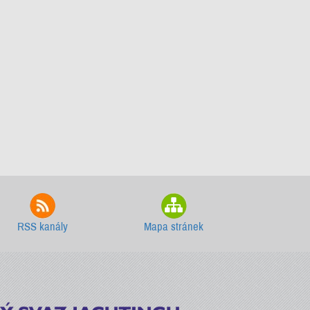
RSS kanály
Mapa stránek