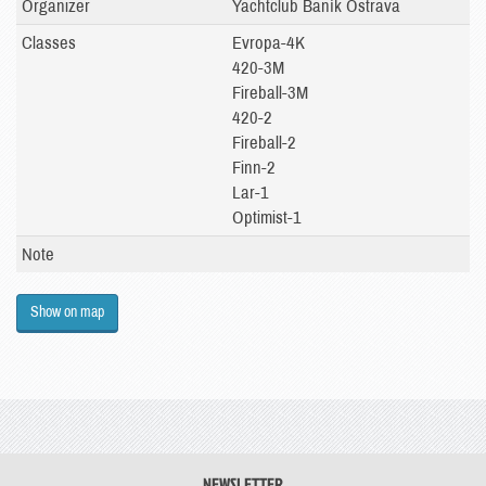
Organizer
Yachtclub Baník Ostrava
Classes
Evropa-4K
420-3M
Fireball-3M
420-2
Fireball-2
Finn-2
Lar-1
Optimist-1
Note
Show on map
NEWSLETTER