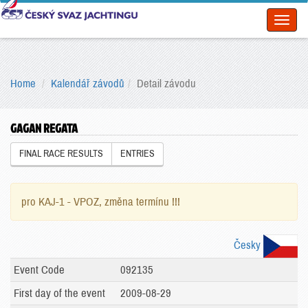
Toggl
naviga
Home
Kalendář závodů
Detail závodu
GAGAN REGATA
FINAL RACE RESULTS
ENTRIES
pro KAJ-1 - VPOZ, změna termínu !!!
Česky
Event Code
092135
First day of the event
2009-08-29