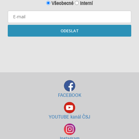
Všeobecné
Interní
ODESLAT
Starší newslettery ke stažení
FACEBOOK
YOUTUBE kanál ČSJ
Instagram