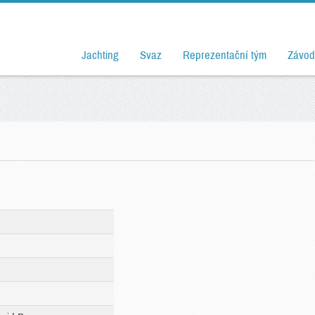
Jachting
Svaz
Reprezentační tým
Závod