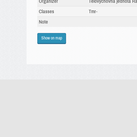
Organizer
Tělovýchovná jednota Rap
Classes
Tmr-
Note
Show on map