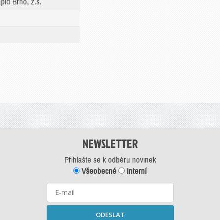
id Brno, z.s.
NEWSLETTER
Přihlašte se k odběru novinek
Všeobecné
Interní
ODESLAT