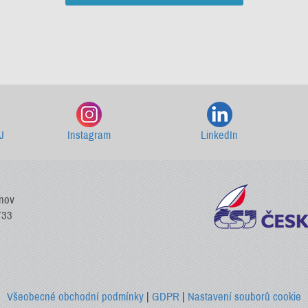
Starší newslettery ke stažení
J
Instagram
LinkedIn
vnov
733
Všeobecné obchodní podmínky
|
GDPR
|
Nastavení souborů cookie