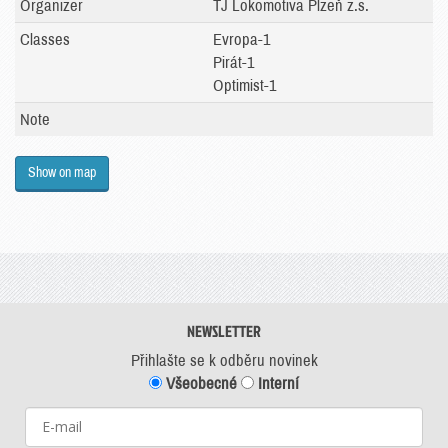
Organizer
TJ Lokomotiva Plzeň z.s.
Classes
Evropa-1
Pirát-1
Optimist-1
Note
Show on map
NEWSLETTER
Přihlašte se k odběru novinek
Všeobecné
Interní