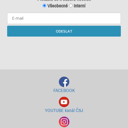
Všeobecné
Interní
ODESLAT
Starší newslettery ke stažení
FACEBOOK
YOUTUBE kanál ČSJ