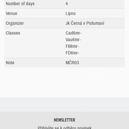
Number of days
4
Venue
Lipno
Organizer
Jk Černá v Pošumaví
Classes
Cad6mr-
Vau6mr-
FB6mr-
FD6mr-
Note
MČR03
NEWSLETTER
Přihlašte se k odběru novinek