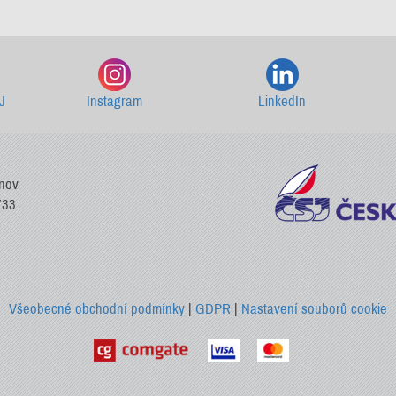
Starší newslettery ke stažení
J
Instagram
LinkedIn
vnov
733
Všeobecné obchodní podmínky
|
GDPR
|
Nastavení souborů cookie