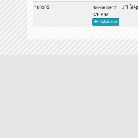
400905
Jiří Št
Non-member of
CZE MNA
Register crew