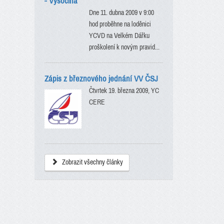
- Vysočina
Dne 11. dubna 2009 v 9:00
hod proběhne na loděnici
YCVD na Velkém Dářku
proškolení k novým pravid...
Zápis z březnového jednání VV ČSJ
Čtvrtek 19. března 2009, YC
CERE
Zobrazit všechny články