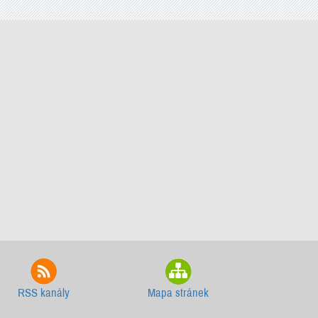
RSS kanály
Mapa stránek