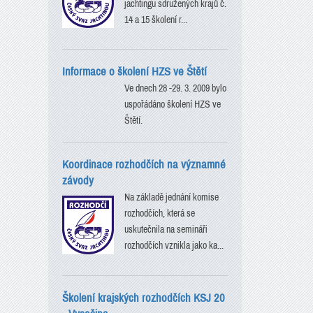
jachtingu sdružených krajů č.
14 a 15 školení r...
Informace o školení HZS ve Štětí
Ve dnech 28 -29. 3. 2009 bylo
uspořádáno školení HZS ve
Štětí.
Koordinace rozhodčích na významné
závody
Na základě jednání komise
rozhodčích, která se
uskutečnila na semináři
rozhodčích vznikla jako ka...
Školení krajských rozhodčích KSJ 20