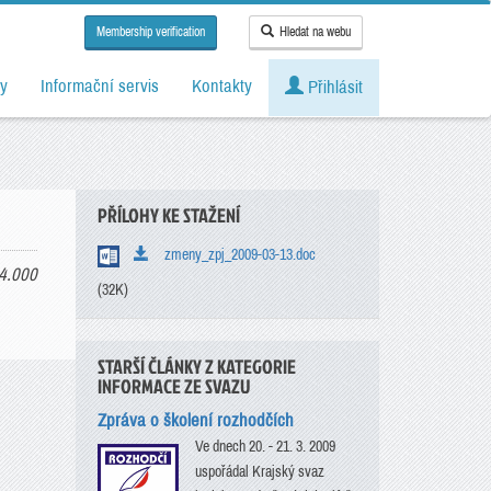
Membership verification
Hledat na webu
y
Informační servis
Kontakty
Přihlásit
PŘÍLOHY KE STAŽENÍ
zmeny_zpj_2009-03-13.doc
4.000
(32K)
STARŠÍ ČLÁNKY Z KATEGORIE
INFORMACE ZE SVAZU
Zpráva o školení rozhodčích
Ve dnech 20. - 21. 3. 2009
uspořádal Krajský svaz