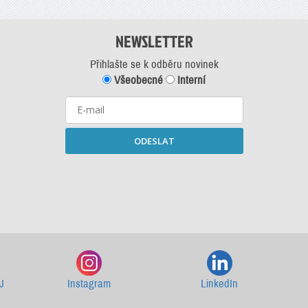
NEWSLETTER
Přihlašte se k odběru novinek
Všeobecné
Interní
ODESLAT
Starší newslettery ke stažení
J
Instagram
LinkedIn