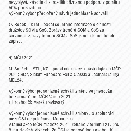
nevyplývá. Závodníci si rozdělí přiznanou podporu v poměru
50% pro každého.
Výkonný výbor předložený návrh jednohlasně schválil.
O. Bobek – KTM – podal souhrnné informace o činnosti
družstev SCM a SpS. Zprávy trenérů SCM a SpS za
červenec. Zprávy trenérů SCM a SpS jsou přílohou tohoto
zápisu.
4) MČR 2021
M. Soušek – STÚ, KZ – podal informace z následujících MČR
2021: Star, Slalom Funboard Foil a Classic a Jachtařská liga
MEL24.
Výkonný výbor jednohlasně schválil změnu ve jmenování
funkcionářů pro MČR Vareo 2021:
Hl. rozhodčí: Marek Pavlovský
Výkonný výbor jednohlasně schválil smlouvu o spolupráci
mezi ČSJ a společností Marine s.r.o.
v rámci akce MČR mládeže 2021, konané v termínu 21.- 29.
8. na Nových Mlýnech. Za ČSJ je odpovědnou osobou K.