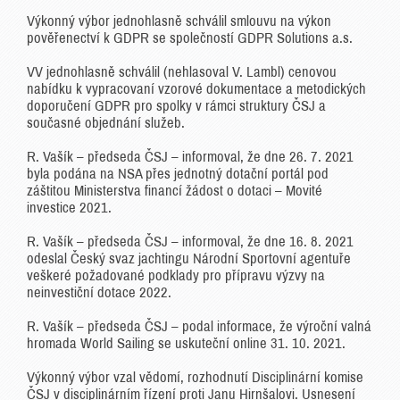
Výkonný výbor jednohlasně schválil smlouvu na výkon
pověřenectví k GDPR se společností GDPR Solutions a.s.
VV jednohlasně schválil (nehlasoval V. Lambl) cenovou
nabídku k vypracovaní vzorové dokumentace a metodických
doporučení GDPR pro spolky v rámci struktury ČSJ a
současné objednání služeb.
R. Vašík – předseda ČSJ – informoval, že dne 26. 7. 2021
byla podána na NSA přes jednotný dotační portál pod
záštitou Ministerstva financí žádost o dotaci – Movité
investice 2021.
R. Vašík – předseda ČSJ – informoval, že dne 16. 8. 2021
odeslal Český svaz jachtingu Národní Sportovní agentuře
veškeré požadované podklady pro přípravu výzvy na
neinvestiční dotace 2022.
R. Vašík – předseda ČSJ – podal informace, že výroční valná
hromada World Sailing se uskuteční online 31. 10. 2021.
Výkonný výbor vzal vědomí, rozhodnutí Disciplinární komise
ČSJ v disciplinárním řízení proti Janu Hirnšalovi. Usnesení