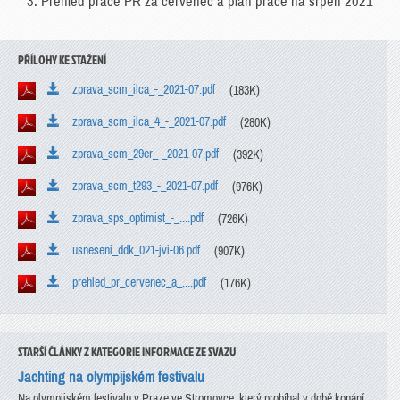
3. Přehled práce PR za červenec a plán práce na srpen 2021
PŘÍLOHY KE STAŽENÍ
zprava_scm_ilca_-_2021-07.pdf
(183K)
zprava_scm_ilca_4_-_2021-07.pdf
(280K)
zprava_scm_29er_-_2021-07.pdf
(392K)
zprava_scm_t293_-_2021-07.pdf
(976K)
zprava_sps_optimist_-_....pdf
(726K)
usneseni_ddk_021-jvi-06.pdf
(907K)
prehled_pr_cervenec_a_....pdf
(176K)
STARŠÍ ČLÁNKY Z KATEGORIE INFORMACE ZE SVAZU
Jachting na olympijském festivalu
Na olympijském festivalu v Praze ve Stromovce, který probíhal v době konání