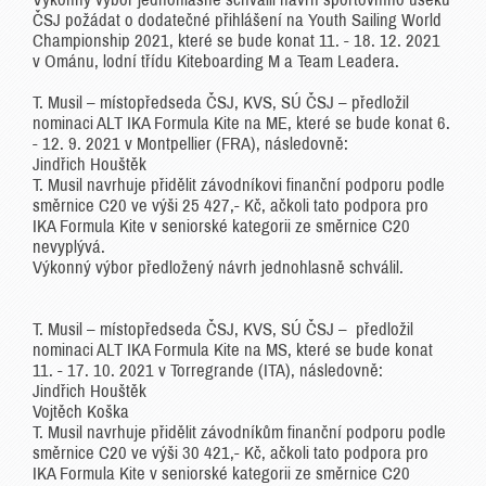
ČSJ požádat o dodatečné přihlášení na Youth Sailing World
Championship 2021, které se bude konat 11. - 18. 12. 2021
v Ománu, lodní třídu Kiteboarding M a Team Leadera.
T. Musil – místopředseda ČSJ, KVS, SÚ ČSJ – předložil
nominaci ALT IKA Formula Kite na ME, které se bude konat 6.
- 12. 9. 2021 v Montpellier (FRA), následovně:
Jindřich Houštěk
T. Musil navrhuje přidělit závodníkovi finanční podporu podle
směrnice C20 ve výši 25 427,- Kč, ačkoli tato podpora pro
IKA Formula Kite v seniorské kategorii ze směrnice C20
nevyplývá.
Výkonný výbor předložený návrh jednohlasně schválil.
T. Musil – místopředseda ČSJ, KVS, SÚ ČSJ – předložil
nominaci ALT IKA Formula Kite na MS, které se bude konat
11. - 17. 10. 2021 v Torregrande (ITA), následovně:
Jindřich Houštěk
Vojtěch Koška
T. Musil navrhuje přidělit závodníkům finanční podporu podle
směrnice C20 ve výši 30 421,- Kč, ačkoli tato podpora pro
IKA Formula Kite v seniorské kategorii ze směrnice C20