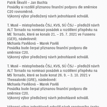
Patrik Škvařil – Jan Buchta
Posádky si rozdělí přiznanou finanční podporu dle směrnice
C20 rovnoměrně.
Výkonný výbor předložený návrh jednohlasně schválil.
T. Musil – místopředseda ČSJ, KVS, SÚ ČSJ – předložil návrh
ALT Tornado na nominaci posádek a rozdělení příspěvku na
ME Tornado, které se konalo 21. – 25. 7. 2021 ve Fussenu
(GER), následovně:
Michaela Pavlišová – Marek Pavliš
Posádka bude čerpat přiznanou finanční podporu dle
směrnice C20.
Výkonný výbor předložený návrh jednohlasně schválil.
T. Musil – místopředseda ČSJ, KVS, SÚ ČSJ – předložil návrh
ALT Tornado na nominaci posádek a rozdělení příspěvku na
MS Tornado, které se bude konat 26. 9. – 3. 10. 2021 v
Thessaloniki (GRE), následovně:
Michaela Pavlišová – Marek Pavliš
Posádka bude čerpat přiznanou finanční podporu dle
směrnice C20.
Výkonný výbor předložený návrh jednohlasně schválil.
Výkonný výbor jednohlasně schválil návrh sportovního úseku