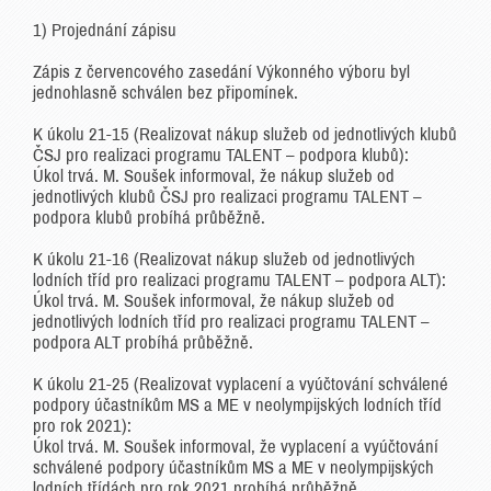
1) Projednání zápisu
Zápis z červencového zasedání Výkonného výboru byl
jednohlasně schválen bez připomínek.
K úkolu 21-15 (Realizovat nákup služeb od jednotlivých klubů
ČSJ pro realizaci programu TALENT – podpora klubů):
Úkol trvá. M. Soušek informoval, že nákup služeb od
jednotlivých klubů ČSJ pro realizaci programu TALENT –
podpora klubů probíhá průběžně.
K úkolu 21-16 (Realizovat nákup služeb od jednotlivých
lodních tříd pro realizaci programu TALENT – podpora ALT):
Úkol trvá. M. Soušek informoval, že nákup služeb od
jednotlivých lodních tříd pro realizaci programu TALENT –
podpora ALT probíhá průběžně.
K úkolu 21-25 (Realizovat vyplacení a vyúčtování schválené
podpory účastníkům MS a ME v neolympijských lodních tříd
pro rok 2021):
Úkol trvá. M. Soušek informoval, že vyplacení a vyúčtování
schválené podpory účastníkům MS a ME v neolympijských
lodních třídách pro rok 2021 probíhá průběžně.