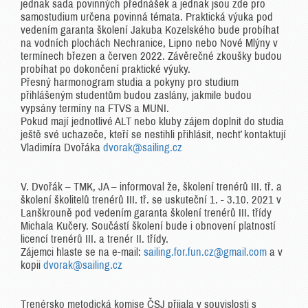
jednak sada povinných přednášek a jednak jsou zde pro
samostudium určena povinná témata. Praktická výuka pod
vedením garanta školení Jakuba Kozelského bude probíhat
na vodních plochách Nechranice, Lipno nebo Nové Mlýny v
termínech březen a červen 2022. Závěrečné zkoušky budou
probíhat po dokončení praktické výuky.
Přesný harmonogram studia a pokyny pro studium
přihlášeným studentům budou zaslány, jakmile budou
vypsány termíny na FTVS a MUNI.
Pokud mají jednotlivé ALT nebo kluby zájem doplnit do studia
ještě své uchazeče, kteří se nestihli přihlásit, nechť kontaktují
Vladimíra Dvořáka
dvorak@sailing.cz
V. Dvořák – TMK, JA – informoval že, školení trenérů III. tř. a
školení školitelů trenérů III. tř. se uskuteční 1. - 3.10. 2021 v
Lanškrouně pod vedením garanta školení trenérů III. třídy
Michala Kučery. Součástí školení bude i obnovení platností
licencí trenérů III. a trenér II. třídy.
Zájemci hlaste se na e-mail:
sailing.for.fun.cz@gmail.com
a v
kopii
dvorak@sailing.cz
Trenérsko metodická komise ČSJ přijala v souvislosti s