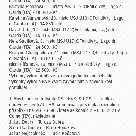
Garda (ITA) - 24 309,- Kč
Kristýna Piňosová, 11. místo MSJ U19 iQFoil dívky, Lago di
Garda (ITA) - 16 841,- Kč
Kateřina Altmannová, 13. místo MSJ U19 iQFoil dívky, Lago
di Garda (ITA) - 14 881,- Kč
David Drda, 12. místo MSJ U17 iQFoil chlapci, Lago di
Garda (ITA) - 15 815,- Kč
Nela Sadílková, 6. místo MSJ U17 iQFoil dívky, Lago di
Garda (ITA) - 24 309,- Kč
Kristýna Chalupníková, 11. místo MSJ U17 iQFoil dívky, Lago
di Garda (ITA) - 16 841,- Kč
Nicol Říčanová, 16. místo MSJ U17 iQFoil dívky, Lago di
Garda (ITA) - 12 500,- Kč
Výkonný výbor předložený návrh jednohlasně schválil.
Výkonný výbor a KVS všem závodnicím a závodníkovi
gratuluje!
T. Musil – místopředseda ČSJ, KVS, SÚ ČSJ – předložil
opravený návrh ALT RS na nominaci posádek a rozdělení
příspěvku na MS RS 500, které se konalo 2.– 6. 8. 2021 v
Como (ITA), následovně:
Jakub Dobrý – Tereza Dobrá
Sára Tkadlecová – Klára Houšková
Jakub Nejezchleba – Lucie Košatová