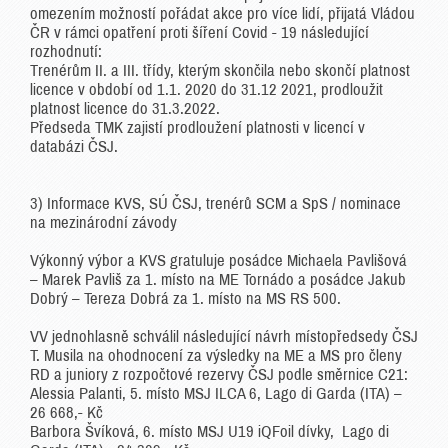
omezením možností pořádat akce pro více lidí, přijatá Vládou
ČR v rámci opatření proti šíření Covid - 19 následující
rozhodnutí:
Trenérům II. a III. třídy, kterým skončila nebo skončí platnost
licence v období od 1.1. 2020 do 31.12 2021, prodloužit
platnost licence do 31.3.2022.
Předseda TMK zajistí prodloužení platnosti v licencí v
databázi ČSJ.
3) Informace KVS, SÚ ČSJ, trenérů SCM a SpS / nominace
na mezinárodní závody
Výkonný výbor a KVS gratuluje posádce Michaela Pavlišová
– Marek Pavliš za 1. místo na ME Tornádo a posádce Jakub
Dobrý – Tereza Dobrá za 1. místo na MS RS 500.
VV jednohlasně schválil následující návrh místopředsedy ČSJ
T. Musila na ohodnocení za výsledky na ME a MS pro členy
RD a juniory z rozpočtové rezervy ČSJ podle směrnice C21:
Alessia Palanti, 5. místo MSJ ILCA 6, Lago di Garda (ITA) –
26 668,- Kč
Barbora Švíková, 6. místo MSJ U19 iQFoil dívky, Lago di