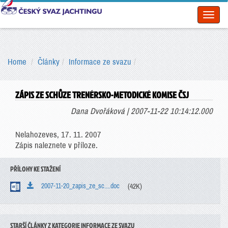
Toggl
naviga
Home
Články
Informace ze svazu
ZÁPIS ZE SCHŮZE TRENÉRSKO-METODICKÉ KOMISE ČSJ
Dana Dvořáková | 2007-11-22 10:14:12.000
Nelahozeves, 17. 11. 2007
Zápis naleznete v příloze.
PŘÍLOHY KE STAŽENÍ
2007-11-20_zapis_ze_sc....doc
(42K)
STARŠÍ ČLÁNKY Z KATEGORIE INFORMACE ZE SVAZU