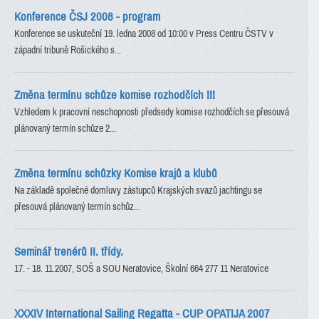
Konference ČSJ 2008 - program
Konference se uskuteční 19. ledna 2008 od 10:00 v Press Centru ČSTV v
západní tribuně Rošického s...
Změna termínu schůze komise rozhodčích !!!
Vzhledem k pracovní neschopnosti předsedy komise rozhodčích se přesouvá
plánovaný termín schůze 2...
Změna termínu schůzky Komise krajů a klubů
Na základě společné domluvy zástupců Krajských svazů jachtingu se
přesouvá plánovaný termín schůz...
Seminář trenérů II. třídy.
17. - 18. 11.2007, SOŠ a SOU Neratovice, Školní 664 277 11 Neratovice
XXXIV International Sailing Regatta - CUP OPATIJA 2007