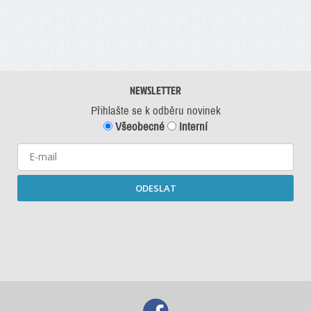
NEWSLETTER
Přihlašte se k odběru novinek
Všeobecné
Interní
ODESLAT
Starší newslettery ke stažení