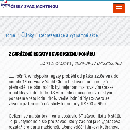
Toggl
naviga
Home
Články
Reprezentace a významné akce
Z GARÁŽOVÉ REGATY K EVROPSKÉMU POHÁRU
Dana Dvořáková | 2026-06-17 07:23:22.000
11. ročník Windypoint regaty proběhl od pátku 12.června do
neděle 14.června v Yacht Clubu Lískovec na Lipenské
přehradě. Letošní ročník byl nejenom mistrovstvím České
republiky v lodní třídě RS Aero, ale současně evropským
pohárem v této lodní třídě. Vedle lodní třídy RS Aero se
závodu již tradičně účastnily lodní třídy RS700 a 49er.
Celkem se na startovní čáru postavilo 67 závodníků z 9 států.
To je úctyhodné číslo pro závod, který začínal jako „garážová
regata“ pro partu nadšenců. „Jsme vděční Jirkovi Kuthanovi,