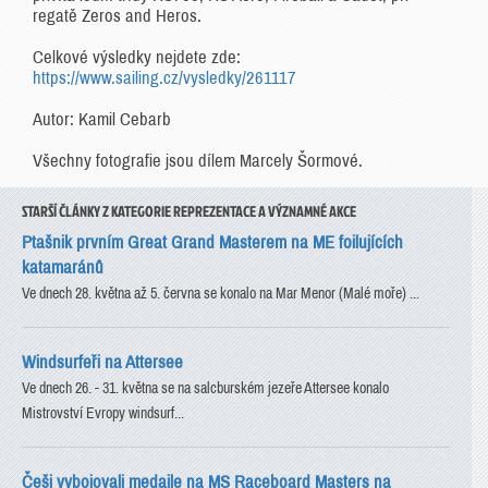
regatě Zeros and Heros.
Celkové výsledky nejdete zde:
https://www.sailing.cz/vysledky/261117
Autor: Kamil Cebarb
Všechny fotografie jsou dílem Marcely Šormové.
STARŠÍ ČLÁNKY Z KATEGORIE REPREZENTACE A VÝZNAMNÉ AKCE
Ptašnik prvním Great Grand Masterem na ME foilujících
katamaránů
Ve dnech 28. května až 5. června se konalo na Mar Menor (Malé moře) ...
Windsurfeři na Attersee
Ve dnech 26. - 31. května se na salcburském jezeře Attersee konalo
Mistrovství Evropy windsurf...
Češi vybojovali medaile na MS Raceboard Masters na