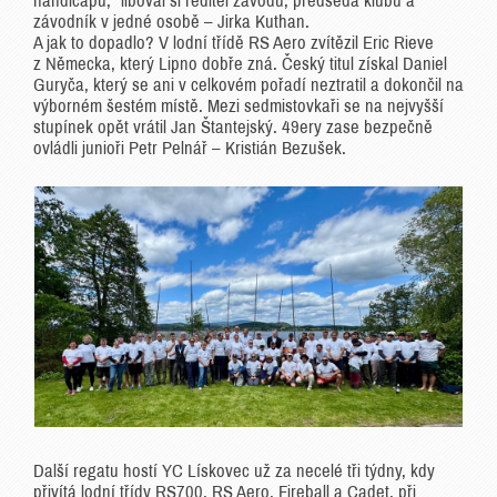
handicapu,“ liboval si ředitel závodu, předseda klubu a
závodník v jedné osobě – Jirka Kuthan.
A jak to dopadlo? V lodní třídě RS Aero zvítězil Eric Rieve
z Německa, který Lipno dobře zná. Český titul získal Daniel
Guryča, který se ani v celkovém pořadí neztratil a dokončil na
výborném šestém místě. Mezi sedmistovkaři se na nejvyšší
stupínek opět vrátil Jan Štantejský. 49ery zase bezpečně
ovládli junioři Petr Pelnář – Kristián Bezušek.
Další regatu hostí YC Lískovec už za necelé tři týdny, kdy
přivítá lodní třídy RS700, RS Aero, Fireball a Cadet, při