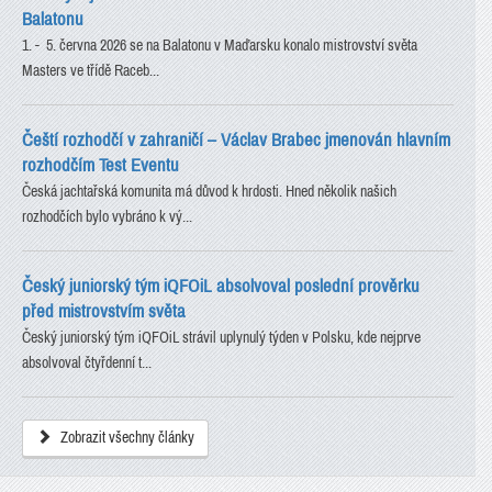
Balatonu
1. - 5. června 2026 se na Balatonu v Maďarsku konalo mistrovství světa
Masters ve třídě Raceb...
Čeští rozhodčí v zahraničí – Václav Brabec jmenován hlavním
rozhodčím Test Eventu
Česká jachtařská komunita má důvod k hrdosti. Hned několik našich
rozhodčích bylo vybráno k vý...
Český juniorský tým iQFOiL absolvoval poslední prověrku
před mistrovstvím světa
Český juniorský tým iQFOiL strávil uplynulý týden v Polsku, kde nejprve
absolvoval čtyřdenní t...
Zobrazit všechny články