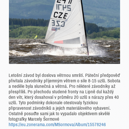
Letošní závod byl doslova větrnou smrští. Páteční předpověď
přivítala závodníky příjemným větrem o síle 8-15 uzlů. Sobota
a neděle byla slunečná a větrná. Pro některé závodníky až
přespříliš. Po přechodu studené fronty na Lipně dul každý
den vítr, který dosahoval v průměru 20 uzlů s nárazy přes 40
uzlů. Tyto podmínky dokonale otestovaly fyzickou
připravenost závodníků a jejich materiálového vybavení.
Ostatně posuďte sami jak to vypadalo objektivem skvělé
fotografky Marcely Šormové
https://eu.zonerama.com/MSormova/Album/15578246