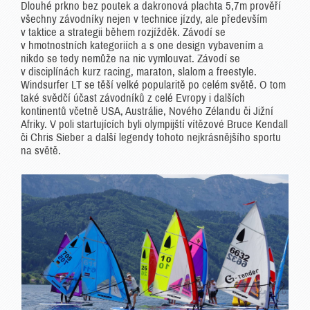
Dlouhé prkno bez poutek a dakronová plachta 5,7m prověří
všechny závodníky nejen v technice jízdy, ale především
v taktice a strategii během rozjížděk. Závodí se
v hmotnostních kategoriích a s one design vybavením a
nikdo se tedy nemůže na nic vymlouvat. Závodí se
v disciplínách kurz racing, maraton, slalom a freestyle.
Windsurfer LT se těší velké popularitě po celém světě. O tom
také svědčí účast závodníků z celé Evropy i dalších
kontinentů včetně USA, Austrálie, Nového Zélandu či Jižní
Afriky. V poli startujících byli olympijští vítězové Bruce Kendall
či Chris Sieber a další legendy tohoto nejkrásnějšího sportu
na světě.