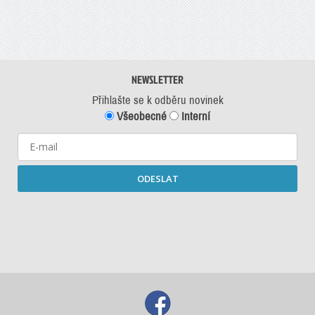
NEWSLETTER
Přihlašte se k odběru novinek
Všeobecné
Interní
ODESLAT
Starší newslettery ke stažení