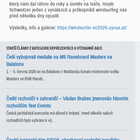
který nám dal ráhno do ruky a úsměv na tváře. Hoyle
Schweitzer jeden z vynálezců a průkopníků windsurfing nás
před několika dny opustil.
Výsledky, info a galerie:
https://windsurfer-ec2026.uycas.at/
STARŠÍ ČLÁNKY Z KATEGORIE REPREZENTACE A VÝZNAMNÉ AKCE
Češi vybojovali medaile na MS Raceboard Masters na
Balatonu
1. - 5. června 2026 se na Balatonu v Maďarsku konalo mistrovství světa
Masters ve třídě Raceb...
Čeští rozhodčí v zahraničí – Václav Brabec jmenován hlavním
rozhodčím Test Eventu
Česká jachtařská komunita má důvod k hrdosti. Hned několik našich
rozhodčích bylo vybráno k vý...