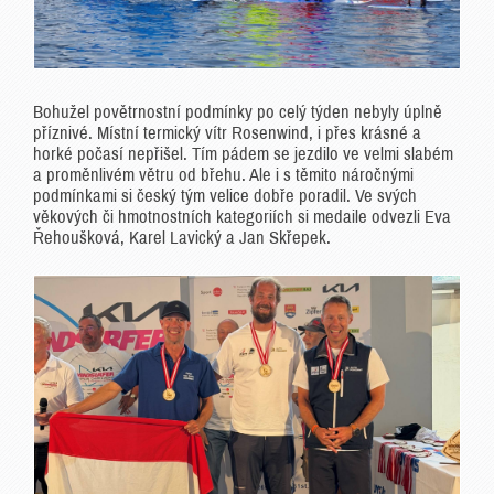
Bohužel povětrnostní podmínky po celý týden nebyly úplně
příznivé. Místní termický vítr Rosenwind, i přes krásné a
horké počasí nepřišel. Tím pádem se jezdilo ve velmi slabém
a proměnlivém větru od břehu. Ale i s těmito náročnými
podmínkami si český tým velice dobře poradil. Ve svých
věkových či hmotnostních kategoriích si medaile odvezli Eva
Řehoušková, Karel Lavický a Jan Skřepek.