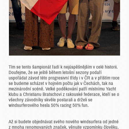
Tím se tento šampionát řadí k nejúspěšnějším v celé historii.
Doufejme, že se ještě během letošní sezony podaří
uspořádat závod této progresivní třídy i v ČR a v příštím roce
se budeme scházet v hojném počtu jak v Čechách, tak na
mezinárodní scéně. Velké poděkování patří místnímu Yacht
klubu a Christianu Bratschovi z rakouské federace, kteří se o
všechny závodníky skvěle postarali a drželi se
windsurferového hesla 50% racing 50% fun.
Až si budete objednávat svého nového windsurfera od jedné
z mnoha renomovaných značek, věnujte vzpomínku člověku,