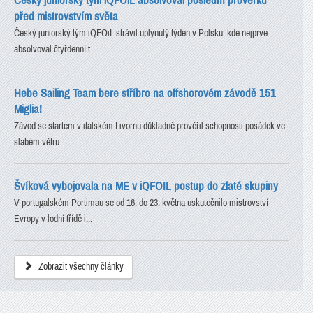
Český juniorský tým iQFOiL absolvoval poslední prověrku
před mistrovstvím světa
Český juniorský tým iQFOiL strávil uplynulý týden v Polsku, kde nejprve
absolvoval čtyřdenní t...
Hebe Sailing Team bere stříbro na offshorovém závodě 151
Miglia!
Závod se startem v italském Livornu důkladně prověřil schopnosti posádek ve
slabém větru. ...
Švíková vybojovala na ME v iQFOIL postup do zlaté skupiny
V portugalském Portimau se od 16. do 23. května uskutečnilo mistrovství
Evropy v lodní třídě i...
Zobrazit všechny články