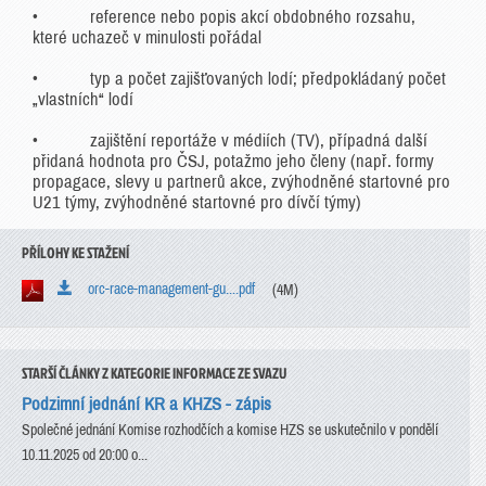
• reference nebo popis akcí obdobného rozsahu,
které uchazeč v minulosti pořádal
• typ a počet zajišťovaných lodí; předpokládaný počet
„vlastních“ lodí
• zajištění reportáže v médiích (TV), případná další
přidaná hodnota pro ČSJ, potažmo jeho členy (např. formy
propagace, slevy u partnerů akce, zvýhodněné startovné pro
U21 týmy, zvýhodněné startovné pro dívčí týmy)
PŘÍLOHY KE STAŽENÍ
orc-race-management-gu....pdf
(4M)
STARŠÍ ČLÁNKY Z KATEGORIE INFORMACE ZE SVAZU
Podzimní jednání KR a KHZS - zápis
Společné jednání Komise rozhodčích a komise HZS se uskutečnilo v pondělí
10.11.2025 od 20:00 o...