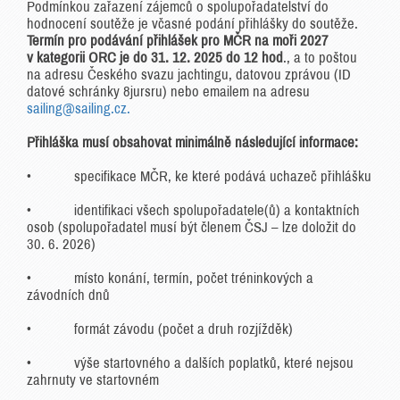
Podmínkou zařazení zájemců o spolupořadatelství do
hodnocení soutěže je včasné podání přihlášky do soutěže.
Termín pro podávání přihlášek pro MČR na moři 2027
v kategorii ORC je do 31. 12. 2025 do 12 hod
., a to poštou
na adresu Českého svazu jachtingu, datovou zprávou (ID
datové schránky 8jursru) nebo emailem na adresu
sailing@sailing.cz.
Přihláška musí obsahovat minimálně následující informace:
• specifikace MČR, ke které podává uchazeč přihlášku
• identifikaci všech spolupořadatele(ů) a kontaktních
osob (spolupořadatel musí být členem ČSJ – lze doložit do
30. 6. 2026)
• místo konání, termín, počet tréninkových a
závodních dnů
• formát závodu (počet a druh rozjížděk)
• výše startovného a dalších poplatků, které nejsou
zahrnuty ve startovném