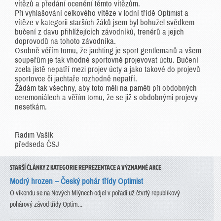
vítězů a předání ocenění těmto vítězům.
Při vyhlašování celkového vítěze v lodní třídě Optimist a
vítěze v kategorii starších žáků jsem byl bohužel svědkem
bučení z davu přihlížejících závodníků, trenérů a jejich
doprovodů na tohoto závodníka.
Osobně věřím tomu, že jachting je sport gentlemanů a všem
soupeřům je tak vhodné sportovně projevovat úctu. Bučení
zcela jistě nepatří mezi projev úcty a jako takové do projevů
sportovce či jachtaře rozhodně nepatří.
Žádám tak všechny, aby toto měli na paměti při obdobných
ceremoniálech a věřím tomu, že se již s obdobnými projevy
nesetkám.
Radim Vašík
předseda ČSJ
STARŠÍ ČLÁNKY Z KATEGORIE REPREZENTACE A VÝZNAMNÉ AKCE
Modrý hrozen – Český pohár třídy Optimist
O víkendu se na Nových Mlýnech odjel v pořadí už čtvrtý republikový
pohárový závod třídy Optim...