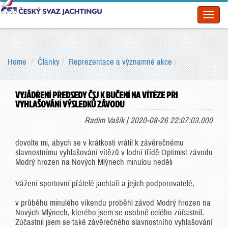
Toggl
naviga
Home
Články
Reprezentace a významné akce
VYJÁDŘENÍ PŘEDSEDY ČSJ K BUČENÍ NA VÍTĚZE PŘI
VYHLAŠOVÁNÍ VÝSLEDKŮ ZÁVODU
Radim Vašík | 2020-08-26 22:07:03.000
dovolte mi, abych se v krátkosti vrátil k závěrečnému
slavnostnímu vyhlašování vítězů v lodní třídě Optimist závodu
Modrý hrozen na Nových Mlýnech minulou neděli
Vážení sportovní přátelé jachtaři a jejich podporovatelé,
v průběhu minulého víkendu proběhl závod Modrý hrozen na
Nových Mlýnech, kterého jsem se osobně celého zúčastnil.
Zúčastnil jsem se také závěrečného slavnostního vyhlašování