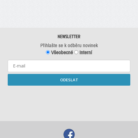
NEWSLETTER
Přihlašte se k odběru novinek
Všeobecné
Interní
ODESLAT
Starší newslettery ke stažení