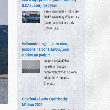
ILCA (Laser) rozplynul
Sen o olympiádě v Tokiu pro
české závodníky třídy ILCA 7
(Laser) a závodnice třídy
ILCA 6 (Las...
Velikonoční regata je za námi,
podobně náročné závody jsou
v plánu na podzim
Jeden z největších a
nejtěžších českých
námořních závodů se konal
od 11. do 16. dubna v
Chorva...
Odložení závodu Optimistický
Mácháč 2021