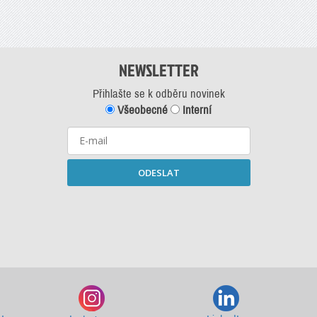
NEWSLETTER
Přihlašte se k odběru novinek
Všeobecné
Interní
ODESLAT
Starší newslettery ke stažení