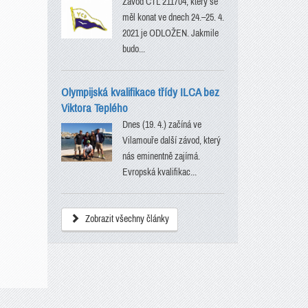
Závod CTL 211704, který se
měl konat ve dnech 24.–25. 4.
2021 je ODLOŽEN. Jakmile
budo...
Olympijská kvalifikace třídy ILCA bez
Viktora Teplého
Dnes (19. 4.) začíná ve
Vilamouře další závod, který
nás eminentně zajímá.
Evropská kvalifikac...
Zobrazit všechny články