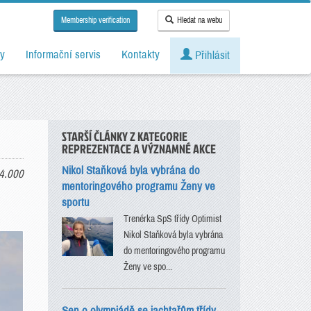
Membership verification
Hledat na webu
y
Informační servis
Kontakty
Přihlásit
STARŠÍ ČLÁNKY Z KATEGORIE
REPREZENTACE A VÝZNAMNÉ AKCE
Nikol Staňková byla vybrána do
4.000
mentoringového programu Ženy ve
sportu
Trenérka SpS třídy Optimist
Nikol Staňková byla vybrána
do mentoringového programu
Ženy ve spo...
Sen o olympiádě se jachtařům třídy