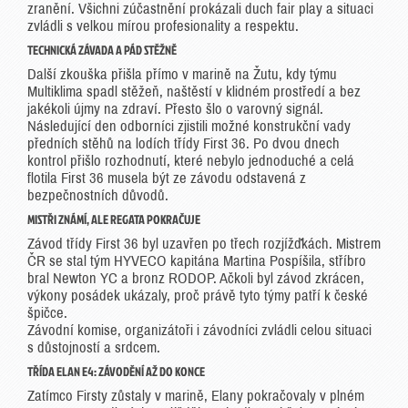
zranění. Všichni zúčastnění prokázali duch fair play a situaci
zvládli s velkou mírou profesionality a respektu.
TECHNICKÁ ZÁVADA A PÁD STĚŽNĚ
Další zkouška přišla přímo v marině na Žutu, kdy týmu
Multiklima spadl stěžeň, naštěstí v klidném prostředí a bez
jakékoli újmy na zdraví. Přesto šlo o varovný signál.
Následující den odborníci zjistili možné konstrukční vady
předních stěhů na lodích třídy First 36. Po dvou dnech
kontrol přišlo rozhodnutí, které nebylo jednoduché a celá
flotila First 36 musela být ze závodu odstavená z
bezpečnostních důvodů.
MISTŘI ZNÁMÍ, ALE REGATA POKRAČUJE
Závod třídy First 36 byl uzavřen po třech rozjížďkách. Mistrem
ČR se stal tým HYVECO kapitána Martina Pospíšila, stříbro
bral Newton YC a bronz RODOP. Ačkoli byl závod zkrácen,
výkony posádek ukázaly, proč právě tyto týmy patří k české
špičce.
Závodní komise, organizátoři i závodníci zvládli celou situaci
s důstojností a srdcem.
TŘÍDA ELAN E4: ZÁVODĚNÍ AŽ DO KONCE
Zatímco Firsty zůstaly v marině, Elany pokračovaly v plném