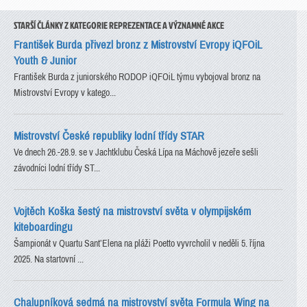
STARŠÍ ČLÁNKY Z KATEGORIE REPREZENTACE A VÝZNAMNÉ AKCE
František Burda přivezl bronz z Mistrovství Evropy iQFOiL
Youth & Junior
František Burda z juniorského RODOP iQFOiL týmu vybojoval bronz na
Mistrovství Evropy v katego...
Mistrovství České republiky lodní třídy STAR
Ve dnech 26.-28.9. se v Jachtklubu Česká Lípa na Máchově jezeře sešli
závodníci lodní třídy ST...
Vojtěch Koška šestý na mistrovství světa v olympijském
kiteboardingu
Šampionát v Quartu Sant’Elena na pláži Poetto vyvrcholil v neděli 5. října
2025. Na startovní ...
Chalupníková sedmá na mistrovství světa Formula Wing na