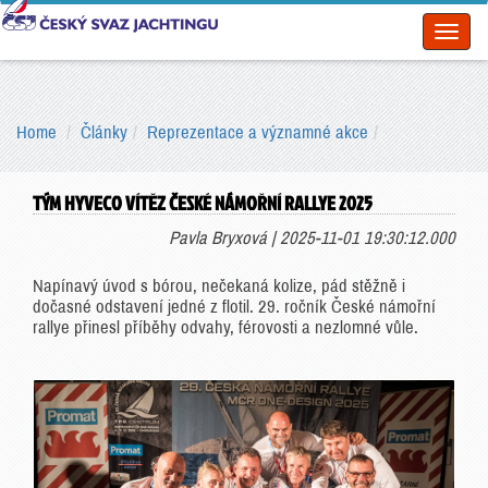
Toggl
naviga
Home
Články
Reprezentace a významné akce
TÝM HYVECO VÍTĚZ ČESKÉ NÁMOŘNÍ RALLYE 2025
Pavla Bryxová | 2025-11-01 19:30:12.000
Napínavý úvod s bórou, nečekaná kolize, pád stěžně i
dočasné odstavení jedné z flotil. 29. ročník České námořní
rallye přinesl příběhy odvahy, férovosti a nezlomné vůle.