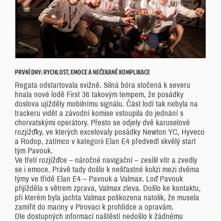
PRVNÍ DNY: RYCHLOST, EMOCE A NEČEKANÉ KOMPLIKACE
Regata odstartovala svižně. Silná bóra stočená k severu
hnala nové lodě First 36 takovým tempem, že posádky
doslova ujížděly mobilnímu signálu. Část lodí tak nebyla na
trackeru vidět a závodní komise vstoupila do jednání s
chorvatskými operátory. Přesto se odjely dvě karuselové
rozjížďky, ve kterých excelovaly posádky Newton YC, Hyveco
a Rodop, zatímco v kategorii Elan E4 předvedl skvělý start
tým Pavouk.
Ve třetí rozjížďce – náročné navigační – zesílil vítr a zvedly
se i emoce. Právě tady došlo k nešťastné kolizi mezi dvěma
týmy ve třídě Elan E4 – Pavouk a Valmax. Loď Pavouk
přijížděla s větrem zprava, Valmax zleva. Došlo ke kontaktu,
při kterém byla jachta Valmax poškozena natolik, že musela
zamířit do mariny v Pirovaci k prohlídce a opravám.
Dle dostupných informací naštěstí nedošlo k žádnému