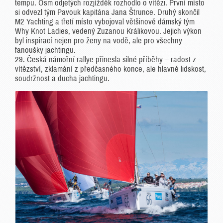
tempu. Osm odjetých rozjížděk rozhodlo o vítězi. První místo
si odvezl tým Pavouk kapitána Jana Štrunce. Druhý skončil
M2 Yachting a třetí místo vybojoval většinově dámský tým
Why Knot Ladies, vedený Zuzanou Králikovou. Jejich výkon
byl inspirací nejen pro ženy na vodě, ale pro všechny
fanoušky jachtingu.
29. Česká námořní rallye přinesla silné příběhy – radost z
vítězství, zklamání z předčasného konce, ale hlavně lidskost,
soudržnost a ducha jachtingu.