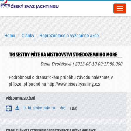
Toggl
naviga
Home
Články
Reprezentace a významné akce
TŘI SESTRY PÁTÉ NA MISTROVSTVÍ STŘEDOZEMNÍHO MOŘE
Dana Dvořáková | 2013-06-10 09:17:59.000
Podrobnosti o dramatickém průběhu závodu naleznete v
příloze, případně na http://www.trisestrysailing.cz/
PŘÍLOHY KE STAŽENÍ
tz_tri_sestry_pate_na_....doc
(1M)
STARŠÍ ČLÁNKY Z KATEGORIE REPREZENTACE A VÝZNAMNÉ AKCE