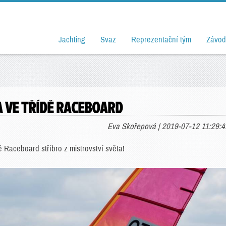
Jachting
Svaz
Reprezentační tým
Závod
A VE TŘÍDĚ RACEBOARD
Eva Skořepová | 2019-07-12 11:29:4
dě Raceboard stříbro z mistrovství světa!