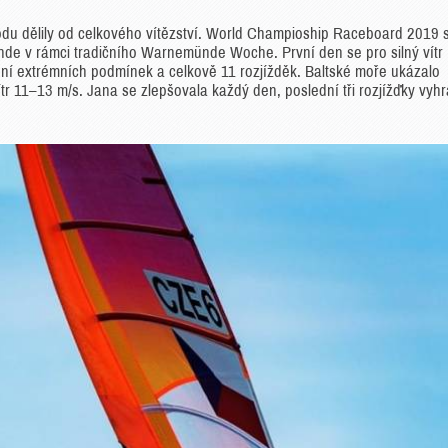
du dělily od celkového vítězství. World Champioship Raceboard 2019 
e v rámci tradičního Warnemünde Woche. První den se pro silný vítr
ení extrémních podmínek a celkově 11 rozjížděk. Baltské moře ukázalo
tr 11–13 m/s. Jana se zlepšovala každý den, poslední tři rozjížďky vyhr