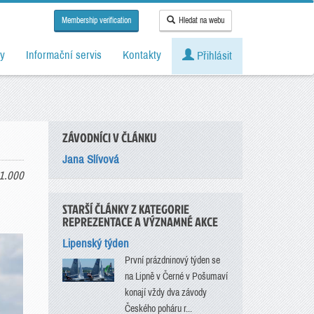
Membership verification
Hledat na webu
y
Informační servis
Kontakty
Přihlásit
ZÁVODNÍCI V ČLÁNKU
Jana Slívová
1.000
STARŠÍ ČLÁNKY Z KATEGORIE
REPREZENTACE A VÝZNAMNÉ AKCE
Lipenský týden
První prázdninový týden se
na Lipně v Černé v Pošumaví
konají vždy dva závody
Českého poháru r...