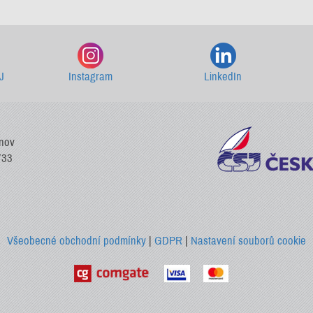
Starší newslettery ke stažení
J
Instagram
LinkedIn
vnov
733
Všeobecné obchodní podmínky
|
GDPR
|
Nastavení souborů cookie