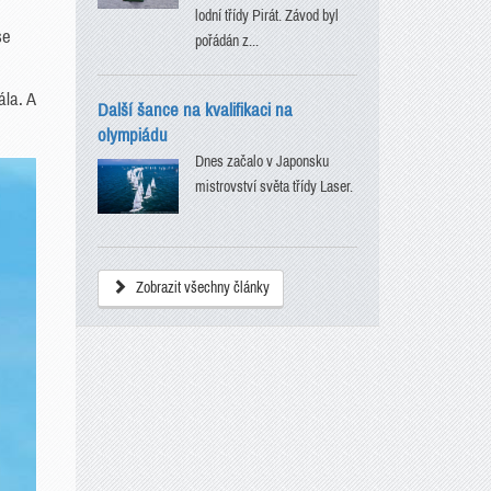
lodní třídy Pirát. Závod byl
se
pořádán z...
ála. A
Další šance na kvalifikaci na
olympiádu
Dnes začalo v Japonsku
mistrovství světa třídy Laser.
Zobrazit všechny články