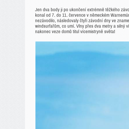
Jen dva body ji po ukončení extrémně těžkého závo
konal od 7. do 11. července v německém Warnemünd
nezávodilo, následovaly čtyři závodní dny ve znam
windsurfařům, co umí. Vlny přes dva metry a silný ví
nakonec veze domů titul vícemistryně světa!