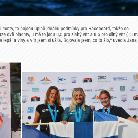
ři metry, to nejsou úplně ideální podmínky pro Raceboard, takže se
e dvě plachty, u mě to jsou 8,5 pro slabý vítr a 8,5 pro silný vítr (13 m
lepší a vlny a vítr jsem si užila. Bojovala jsem, co to šlo,“ uvedla Jana