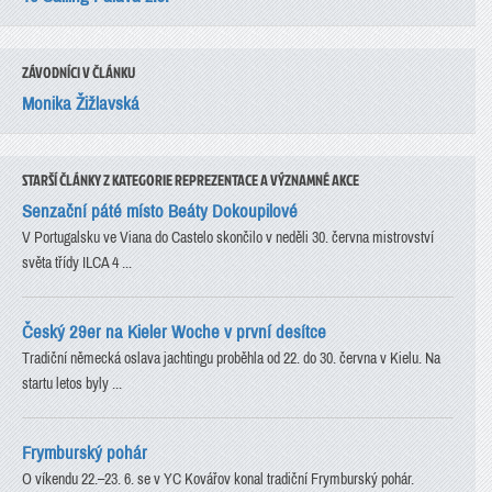
ZÁVODNÍCI V ČLÁNKU
Monika Žižlavská
STARŠÍ ČLÁNKY Z KATEGORIE REPREZENTACE A VÝZNAMNÉ AKCE
Senzační páté místo Beáty Dokoupilové
V Portugalsku ve Viana do Castelo skončilo v neděli 30. června mistrovství
světa třídy ILCA 4 ...
Český 29er na Kieler Woche v první desítce
Tradiční německá oslava jachtingu proběhla od 22. do 30. června v Kielu. Na
startu letos byly ...
Frymburský pohár
O víkendu 22.–23. 6. se v YC Kovářov konal tradiční Frymburský pohár.