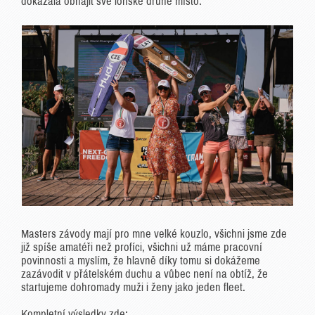
dokázala obhájit své loňské druhé místo.
Masters závody mají pro mne velké kouzlo, všichni jsme zde
již spíše amatéři než profíci, všichni už máme pracovní
povinnosti a myslím, že hlavně díky tomu si dokážeme
zazávodit v přátelském duchu a vůbec není na obtíž, že
startujeme dohromady muži i ženy jako jeden fleet.
Kompletní výsledky zde: