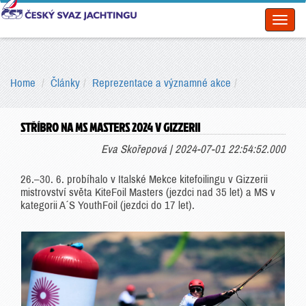
Toggl
naviga
Home
Články
Reprezentace a významné akce
STŘÍBRO NA MS MASTERS 2024 V GIZZERII
Eva Skořepová | 2024-07-01 22:54:52.000
26.–30. 6. probíhalo v Italské Mekce kitefoilingu v Gizzerii
mistrovství světa KiteFoil Masters (jezdci nad 35 let) a MS v
kategorii A´S YouthFoil (jezdci do 17 let).