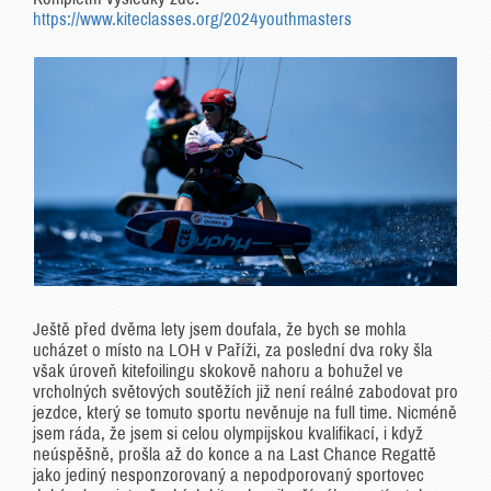
https://www.kiteclasses.org/2024youthmasters
Ještě před dvěma lety jsem doufala, že bych se mohla
ucházet o místo na LOH v Paříži, za poslední dva roky šla
však úroveň kitefoilingu skokově nahoru a bohužel ve
vrcholných světových soutěžích již není reálné zabodovat pro
jezdce, který se tomuto sportu nevěnuje na full time. Nicméně
jsem ráda, že jsem si celou olympijskou kvalifikací, i když
neúspěšně, prošla až do konce a na Last Chance Regattě
jako jediný nesponzorovaný a nepodporovaný sportovec