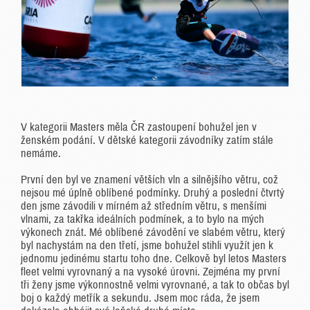
V kategorii Masters měla ČR zastoupení bohužel jen v
ženském podání. V dětské kategorii závodníky zatím stále
nemáme.
První den byl ve znamení větších vln a silnějšího větru, což
nejsou mé úplně oblíbené podmínky. Druhý a poslední čtvrtý
den jsme závodili v mírném až středním větru, s menšími
vlnami, za takřka ideálních podmínek, a to bylo na mých
výkonech znát. Mé oblíbené závodění ve slabém větru, který
byl nachystám na den třetí, jsme bohužel stihli využít jen k
jednomu jedinému startu toho dne. Celkově byl letos Masters
fleet velmi vyrovnaný a na vysoké úrovni. Zejména my první
tři ženy jsme výkonnostně velmi vyrovnané, a tak to občas byl
boj o každý metřík a sekundu. Jsem moc ráda, že jsem