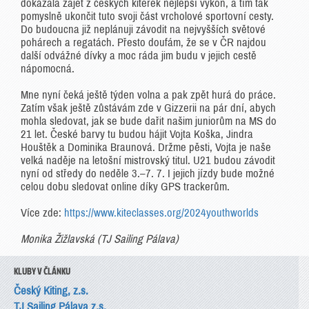
dokázala zajet z českých kiterek nejlepší výkon, a tím tak
pomyslně ukončit tuto svoji část vrcholové sportovní cesty.
Do budoucna již neplánuji závodit na nejvyšších světové
pohárech a regatách. Přesto doufám, že se v ČR najdou
další odvážné dívky a moc ráda jim budu v jejich cestě
nápomocná.
Mne nyní čeká ještě týden volna a pak zpět hurá do práce.
Zatím však ještě zůstávám zde v Gizzerii na pár dní, abych
mohla sledovat, jak se bude dařit našim juniorům na MS do
21 let. České barvy tu budou hájit Vojta Koška, Jindra
Houštěk a Dominika Braunová. Držme pěsti, Vojta je naše
velká naděje na letošní mistrovský titul. U21 budou závodit
nyní od středy do neděle 3.–7. 7. I jejich jízdy bude možné
celou dobu sledovat online díky GPS trackerům.
Více zde:
https://www.kiteclasses.org/2024youthworlds
Monika Žižlavská (TJ Sailing Pálava)
KLUBY V ČLÁNKU
Český Kiting, z.s.
TJ Sailing Pálava z.s.